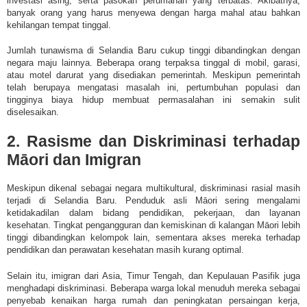
investasi asing, serta pasokan perumahan yang terbatas. Akibatnya,
banyak orang yang harus menyewa dengan harga mahal atau bahkan
kehilangan tempat tinggal.
Jumlah tunawisma di Selandia Baru cukup tinggi dibandingkan dengan
negara maju lainnya. Beberapa orang terpaksa tinggal di mobil, garasi,
atau motel darurat yang disediakan pemerintah. Meskipun pemerintah
telah berupaya mengatasi masalah ini, pertumbuhan populasi dan
tingginya biaya hidup membuat permasalahan ini semakin sulit
diselesaikan.
2. Rasisme dan Diskriminasi terhadap
Māori dan Imigran
Meskipun dikenal sebagai negara multikultural, diskriminasi rasial masih
terjadi di Selandia Baru. Penduduk asli Māori sering mengalami
ketidakadilan dalam bidang pendidikan, pekerjaan, dan layanan
kesehatan. Tingkat pengangguran dan kemiskinan di kalangan Māori lebih
tinggi dibandingkan kelompok lain, sementara akses mereka terhadap
pendidikan dan perawatan kesehatan masih kurang optimal.
Selain itu, imigran dari Asia, Timur Tengah, dan Kepulauan Pasifik juga
menghadapi diskriminasi. Beberapa warga lokal menuduh mereka sebagai
penyebab kenaikan harga rumah dan peningkatan persaingan kerja,