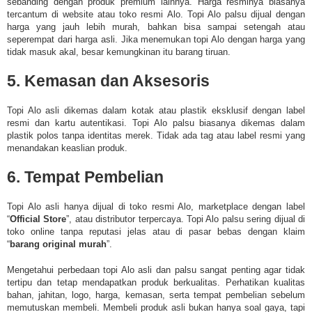
sebanding dengan produk premium lainnya. Harga resminya biasanya
tercantum di website atau toko resmi Alo.
Topi Alo palsu dijual dengan
harga yang jauh lebih murah, bahkan bisa sampai setengah atau
seperempat dari harga asli. Jika menemukan topi Alo dengan harga yang
tidak masuk akal, besar kemungkinan itu barang tiruan.
5. Kemasan dan Aksesoris
Topi Alo asli dikemas dalam kotak atau plastik eksklusif dengan label
resmi dan kartu autentikasi.
Topi Alo palsu biasanya dikemas dalam
plastik polos tanpa identitas merek. Tidak ada tag atau label resmi yang
menandakan keaslian produk.
6. Tempat Pembelian
Topi Alo asli hanya dijual di toko resmi Alo, marketplace dengan label
“
Official Store
”, atau distributor terpercaya.
Topi Alo palsu sering dijual di
toko online tanpa reputasi jelas atau di pasar bebas dengan klaim
“
barang original murah
”.
Mengetahui perbedaan topi Alo asli dan palsu sangat penting agar tidak
tertipu dan tetap mendapatkan produk berkualitas. Perhatikan kualitas
bahan, jahitan, logo, harga, kemasan, serta tempat pembelian sebelum
memutuskan membeli. Membeli produk asli bukan hanya soal gaya, tapi