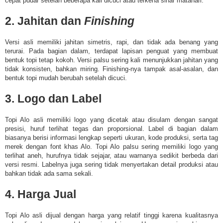
cepat pudar setelah beberapa kali dicuci atau terkena sinar matahari.
2. Jahitan dan
Finishing
Versi asli memiliki jahitan simetris, rapi, dan tidak ada benang yang
terurai. Pada bagian dalam, terdapat lapisan penguat yang membuat
bentuk topi tetap kokoh.
Versi palsu sering kali menunjukkan jahitan yang
tidak konsisten, bahkan miring. Finishing-nya tampak asal-asalan, dan
bentuk topi mudah berubah setelah dicuci.
3. Logo dan Label
Topi Alo asli memiliki logo yang dicetak atau disulam dengan sangat
presisi, huruf terlihat tegas dan proporsional. Label di bagian dalam
biasanya berisi informasi lengkap seperti ukuran, kode produksi, serta tag
merek dengan font khas Alo.
Topi Alo palsu sering memiliki logo yang
terlihat aneh, hurufnya tidak sejajar, atau warnanya sedikit berbeda dari
versi resmi. Labelnya juga sering tidak menyertakan detail produksi atau
bahkan tidak ada sama sekali.
4. Harga Jual
Topi Alo asli dijual dengan harga yang relatif tinggi karena kualitasnya